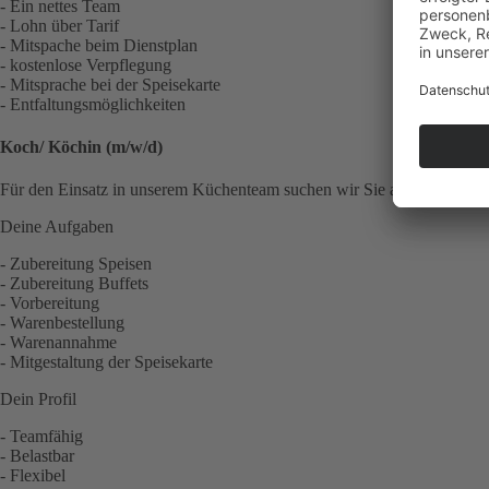
- Ein nettes Team
- Lohn über Tarif
- Mitspache beim Dienstplan
- kostenlose Verpflegung
- Mitsprache bei der Speisekarte
- Entfaltungsmöglichkeiten
Koch/ Köchin (m/w/d)
Für den Einsatz in unserem Küchenteam suchen wir Sie als zuverlässi
Deine Aufgaben
- Zubereitung Speisen
- Zubereitung Buffets
- Vorbereitung
- Warenbestellung
- Warenannahme
- Mitgestaltung der Speisekarte
Dein Profil
- Teamfähig
- Belastbar
- Flexibel