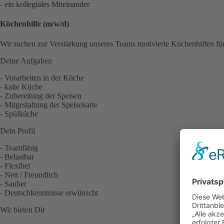
- ein kollegiales Miteinander
Küchenhilfe (m/w/d)
Wir suchen zur Verstärkung unseres Teams motivierte Küchenhilfen fü
Deine Aufgaben
- Vorarbeiten in der Küche
- kalte Küche
- Zubereitung der Speisen
- Mitgestaltung der Speisekarte
- Spülküche
Dein Profil
- Teamfähig
- Belastbar
- Flexibel
- Nett / Freundlich
- Sauber
- Deutschkenntnisse erwünscht
Wir bieten Dir