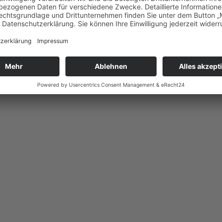
gen und motivierten Koch / Köchin m/w/d.